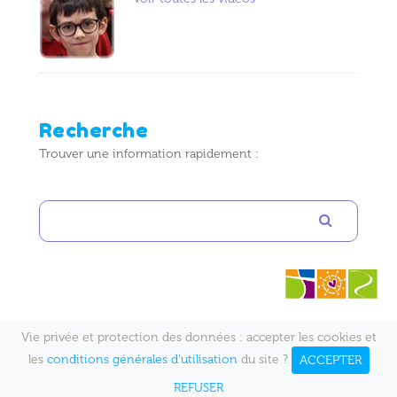
Recherche
Trouver une information rapidement :
Vie privée et protection des données : accepter les cookies et
https://www.ecolenotredame-charleville.com
|
Plan du site
|
les
conditions générales d'utilisation
du site ?
ACCEPTER
Mentions Légales
| v2.5.8
EDUCAPE#NF
2026
REFUSER