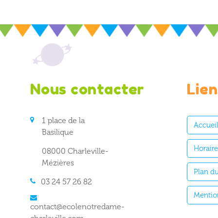
Nous contacter
Lien
1 place de la
Accuei
Basilique
Horair
08000 Charleville-
Mézières
Plan du
03 24 57 26 82
Mentio
contact@ecolenotredame-