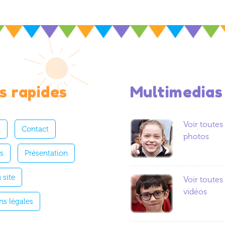
s rapides
Multimedias
Voir toutes 
l
Contact
photos
es
Présentation
 site
Voir toutes 
vidéos
ns légales