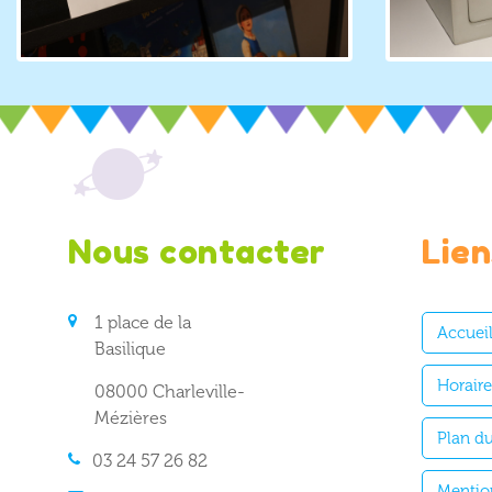
Nous contacter
Lien
1 place de la
Accuei
Basilique
Horair
08000 Charleville-
Mézières
Plan du
03 24 57 26 82
Mentio