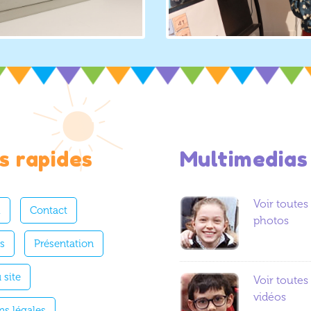
s rapides
Multimedias
Voir toutes 
l
Contact
photos
es
Présentation
 site
Voir toutes 
vidéos
ns légales