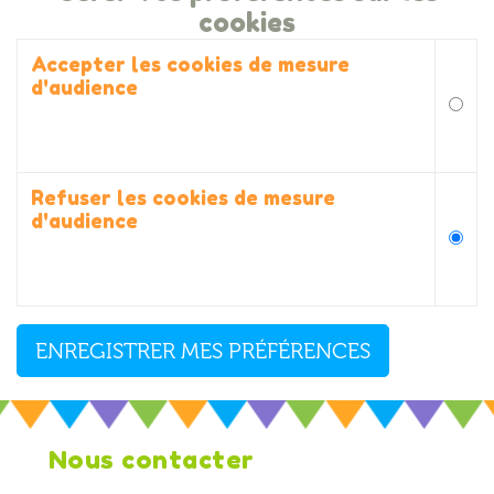
cookies
Accepter les cookies de mesure
d'audience
Acc
Permet d'établir des statistiques de fréquentation
pour améliorer le site.
Refuser les cookies de mesure
d'audience
Ref
Seuls les cookies nécessaires au fonctionnement
du site seront utilisés.
Nous contacter